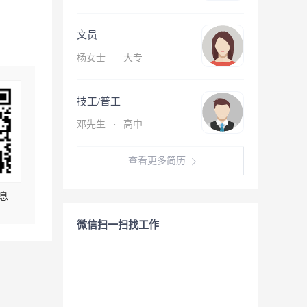
文员
杨女士
·
大专
技工/普工
邓先生
·
高中
查看更多简历
息
微信扫一扫找工作