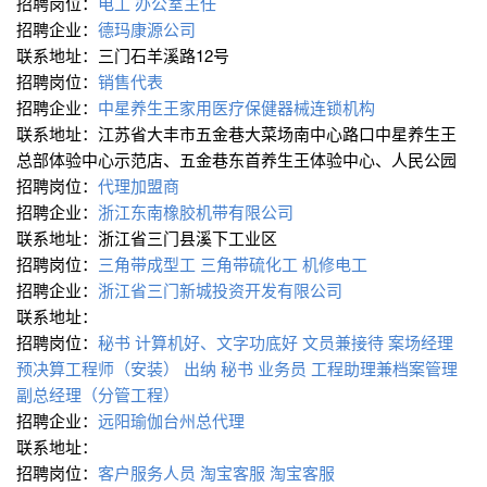
招聘岗位：
电工
办公室主任
招聘企业：
德玛康源公司
联系地址：三门石羊溪路12号
招聘岗位：
销售代表
招聘企业：
中星养生王家用医疗保健器械连锁机构
联系地址：江苏省大丰市五金巷大菜场南中心路口中星养生王
总部体验中心示范店、五金巷东首养生王体验中心、人民公园
招聘岗位：
代理加盟商
招聘企业：
浙江东南橡胶机带有限公司
联系地址：浙江省三门县溪下工业区
招聘岗位：
三角带成型工
三角带硫化工
机修电工
招聘企业：
浙江省三门新城投资开发有限公司
联系地址：
招聘岗位：
秘书
计算机好、文字功底好
文员兼接待
案场经理
预决算工程师（安装）
出纳
秘书
业务员
工程助理兼档案管理
副总经理（分管工程）
招聘企业：
远阳瑜伽台州总代理
联系地址：
招聘岗位：
客户服务人员
淘宝客服
淘宝客服